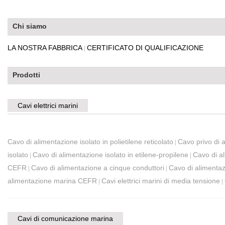
Chi siamo
LA NOSTRA FABBRICA
CERTIFICATO DI QUALIFICAZIONE
|
Prodotti
Cavi elettrici marini
Cavo di alimentazione isolato in polietilene reticolato
Cavo privo di 
|
isolato
Cavo di alimentazione isolato in etilene-propilene
Cavo di a
|
|
CEFR
Cavo di alimentazione a cinque conduttori
Cavo di alimentazi
|
|
alimentazione marina CEFR
Cavi elettrici marini di media tensione
|
|
Cavi di comunicazione marina