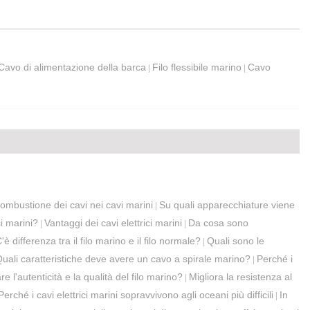
Cavo di alimentazione della barca
Filo flessibile marino
Cavo
|
|
 combustione dei cavi nei cavi marini
Su quali apparecchiature viene
|
ci marini?
Vantaggi dei cavi elettrici marini
Da cosa sono
|
|
'è differenza tra il filo marino e il filo normale?
Quali sono le
|
uali caratteristiche deve avere un cavo a spirale marino?
Perché i
|
 l'autenticità e la qualità del filo marino?
Migliora la resistenza al
|
Perché i cavi elettrici marini sopravvivono agli oceani più difficili
In
|