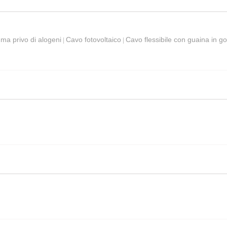
mma privo di alogeni
Cavo fotovoltaico
Cavo flessibile con guaina in 
|
|