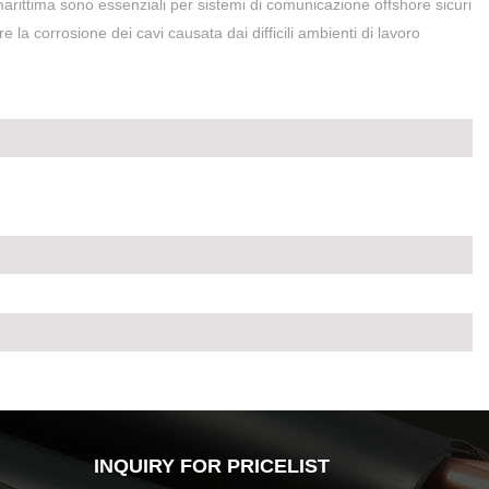
arittima sono essenziali per sistemi di comunicazione offshore sicuri
 la corrosione dei cavi causata dai difficili ambienti di lavoro
INQUIRY FOR PRICELIST