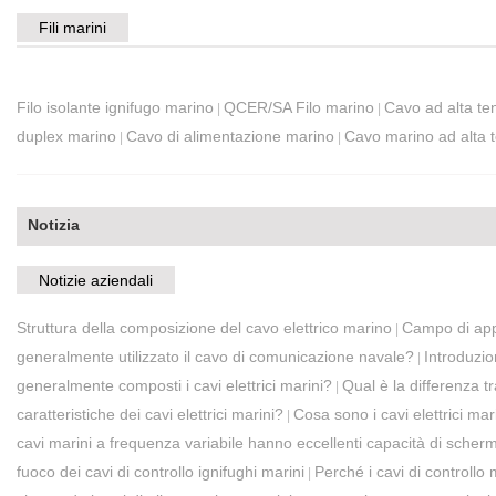
Fili marini
Filo isolante ignifugo marino
QCER/SA Filo marino
Cavo ad alta te
|
|
duplex marino
Cavo di alimentazione marino
Cavo marino ad alta 
|
|
Notizia
Notizie aziendali
Struttura della composizione del cavo elettrico marino
Campo di appl
|
generalmente utilizzato il cavo di comunicazione navale?
Introduzio
|
generalmente composti i cavi elettrici marini?
Qual è la differenza t
|
caratteristiche dei cavi elettrici marini?
Cosa sono i cavi elettrici ma
|
cavi marini a frequenza variabile hanno eccellenti capacità di scher
fuoco dei cavi di controllo ignifughi marini
Perché i cavi di controllo
|