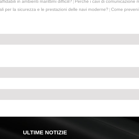
dabili in ambienti marittimi difficili?
Perché i cavi di comunicazione m
|
li per la sicurezza e le prestazioni delle navi moderne?
Come prevenire
|
ULTIME NOTIZIE