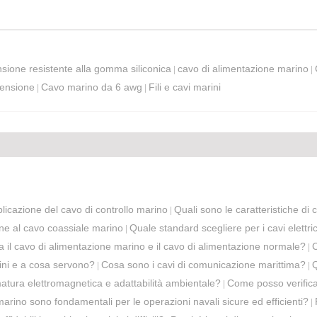
nsione resistente alla gomma siliconica
cavo di alimentazione marino
|
|
tensione
Cavo marino da 6 awg
Fili e cavi marini
|
|
icazione del cavo di controllo marino
Quali sono le caratteristiche di
|
ne al cavo coassiale marino
Quale standard scegliere per i cavi elettri
|
ra il cavo di alimentazione marino e il cavo di alimentazione normale?
C
|
rini e a cosa servono?
Cosa sono i cavi di comunicazione marittima?
Q
|
|
matura elettromagnetica e adattabilità ambientale?
Come posso verificare
|
 marino sono fondamentali per le operazioni navali sicure ed efficienti?
|