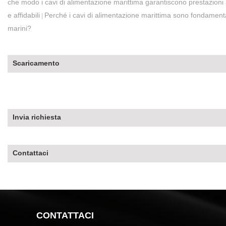
che modo i cavi di alimentazione marittima garantiscono prestazioni affi
e affidabili
Perché i cavi di alimentazione marittima sono fondamenta
|
marini?
Scaricamento
Invia richiesta
Contattaci
CONTATTACI