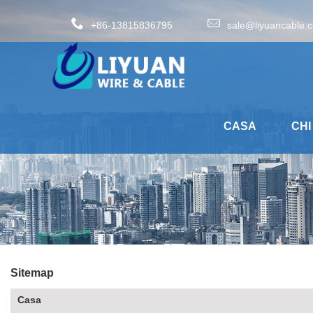
+86-13815836795
sale@liyuancable.
CASA
CHI
Sitemap
Casa