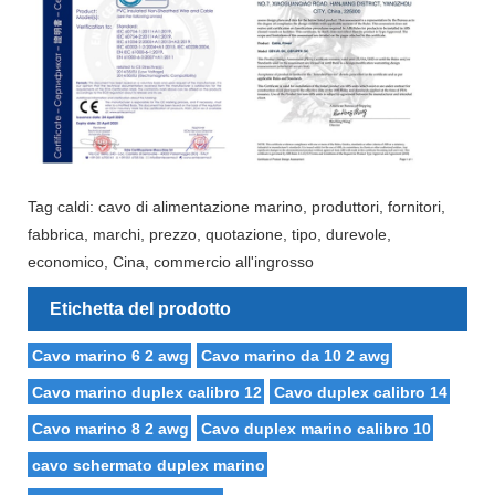
Tag caldi: cavo di alimentazione marino, produttori, fornitori,
fabbrica, marchi, prezzo, quotazione, tipo, durevole,
economico, Cina, commercio all'ingrosso
Etichetta del prodotto
Cavo marino 6 2 awg
Cavo marino da 10 2 awg
Cavo marino duplex calibro 12
Cavo duplex calibro 14
Cavo marino 8 2 awg
Cavo duplex marino calibro 10
cavo schermato duplex marino