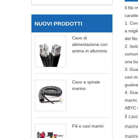
Il filo
caratt
NUOVI PRODOTTI
1. Con
a migl
Cavo di
del fi
alimentazione con
2. Isol
anima in alluminio
comuni 
una buo
3. Gua
cavi m
Cavo a spirale
guaina 
marino
4. Grad
marini
ABYC (
Il cav
Fili e cavi marini
marine
marino