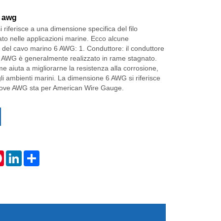
6 awg
i riferisce a una dimensione specifica del filo
to nelle applicazioni marine. Ecco alcune
e del cavo marino 6 AWG: 1. Conduttore: il conduttore
 AWG è generalmente realizzato in rame stagnato.
e aiuta a migliorarne la resistenza alla corrosione,
li ambienti marini. La dimensione 6 AWG si riferisce
, dove AWG sta per American Wire Gauge.
tsApp
Pinterest
LinkedIn
Share