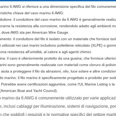
 marino 6 AWG si riferisce a una dimensione specifica del filo comunemen
eristiche chiave del cavo marino 6 AWG:
duttore: il conduttore del cavo marino da 6 AWG è generalmente realiz
iorarne la resistenza alla corrosione, rendendolo adatto agli ambienti m
lo, dove AWG sta per American Wire Gauge.
amento: il conduttore del filo è isolato con un materiale che fornisce isol
utilizzati nei cavi marini includono polietilene reticolato (XLPE) o gom
na resistenza all'umidità, al calore e agli agenti chimici.
ina: il cavo è ulteriormente protetto da una guaina, che fornisce ulter
arini sono generalmente realizzate con materiali come cloruro di polivi
aiuta a proteggere il filo da abrasioni, olio, luce solare e altre condizioni d
o marino: il filo marino è specificamente progettato e prodotto per soddi
. Potrebbe avere certificazioni aggiuntive, come l'UL Marine Listing o l
American Boat and Yacht Council).
o marino da 6 AWG è comunemente utilizzato per varie applicazio
, inclusi cablaggi per illuminazione, sistemi di navigazione, pom
 che soddisfi i requisiti e le normative specifici del settore marit