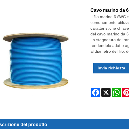
Cavo marino da 
Il filo marino 6 AWG s
comunemente utilizza
caratteristiche chiav
del cavo marino da 6
La stagnatura del ram
rendendolo adatto ag
al diametro del filo
Invia richiesta
Facebook
X
Wha
crizione del prodotto