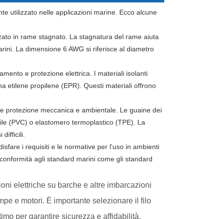
te utilizzato nelle applicazioni marine. Ecco alcune
zato in rame stagnato. La stagnatura del rame aiuta
arini. La dimensione 6 AWG si riferisce al diametro
amento e protezione elettrica. I materiali isolanti
ma etilene propilene (EPR). Questi materiali offrono
iore protezione meccanica e ambientale. Le guaine dei
nile (PVC) o elastomero termoplastico (TPE). La
ifficili.
sfare i requisiti e le normative per l'uso in ambienti
a conformità agli standard marini come gli standard
ni elettriche su barche e altre imbarcazioni
pe e motori. È importante selezionare il filo
timo per garantire sicurezza e affidabilità.