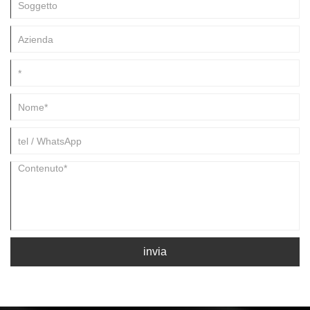
un'alimentazione ininterrotta ai sistemi critici di bordo come
apparecchiature di navigazione, illuminazione, motori di propulsione e
dispositivi di comunicazione.
invia