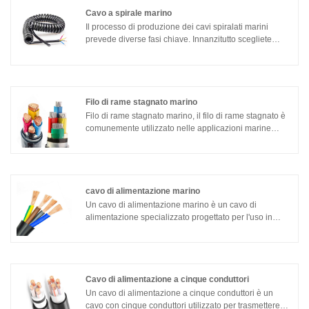
commerciali. Standard cavi per strumentazione di
Cavo a spirale marino
bordo resistenti al fuoco SIOI SICI Guida alla
progettazione: IEC 60092-350, 376 Materiale isolante:
Il processo di produzione dei cavi spiralati marini
IEC 60092-351
prevede diverse fasi chiave. Innanzitutto scegliete
materiali conduttori adatti come rame o alluminio, che
abbiano una buona conduttività e resistenza
meccanica. In secondo luogo, altrettanto importante è
la scelta dei materiali isolanti. I materiali isolanti
comunemente utilizzati includono cloruro di polivinile
Filo di rame stagnato marino
(PVC) e polietilene reticolato (XLPE), che possono
Filo di rame stagnato marino, il filo di rame stagnato è
fornire buone prestazioni di isolamento e resistenza
comunemente utilizzato nelle applicazioni marine
alla corrosione.
grazie alla sua eccellente resistenza alla corrosione e
conduttività elettrica. Gli ambienti marini, con i loro
elevati livelli di umidità, acqua salata e umidità,
possono essere estremamente corrosivi per i
componenti elettrici. Stagnare il filo di rame significa
cavo di alimentazione marino
rivestirlo con uno strato di stagno, che fornisce una
Un cavo di alimentazione marino è un cavo di
barriera protettiva contro la corrosione.
alimentazione specializzato progettato per l'uso in
ambienti marini. Viene utilizzato per collegare
l'alimentazione da terra a una barca o uno yacht,
fornendo energia elettrica a vari sistemi e
apparecchiature di bordo.
Cavo di alimentazione a cinque conduttori
Un cavo di alimentazione a cinque conduttori è un
cavo con cinque conduttori utilizzato per trasmettere