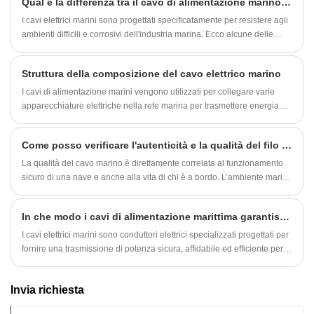
Qual è la differenza tra il cavo di alimentazione marino e il cavo di alimentazione normale?
funzionamento e il funzionamento sicuro dei sistemi navali.
I cavi elettrici marini sono progettati specificatamente per resistere agli
ambienti difficili e corrosivi dell'industria marina. Ecco alcune delle
differenze principali tra i cavi di alimentazione marini e i normali cavi di
alimentazione:
Struttura della composizione del cavo elettrico marino
I cavi di alimentazione marini vengono utilizzati per collegare varie
apparecchiature elettriche nella rete marina per trasmettere energia
elettrica o segnali elettrici. Con il continuo miglioramento del grado di
elettrificazione e automazione delle navi, la varietà e il consumo di cavi
Come posso verificare l'autenticità e la qualità del filo marino?
elettrici marini sono in aumento.
La qualità del cavo marino è direttamente correlata al funzionamento
sicuro di una nave e anche alla vita di chi è a bordo. L’ambiente marino
è duro, umido e salato e l’utilizzo di cavi di scarsa qualità può
facilmente provocare gravi incidenti. Tuttavia, con così tanti prodotti di
In che modo i cavi di alimentazione marittima garantiscono prestazioni affidabili in ambienti marittimi difficili?
scarsa qualità sul mercato, giudicare semplicemente dall’apparenza
non è sufficiente. Devi essere metodico, ispezionare attentamente e
I cavi elettrici marini sono conduttori elettrici specializzati progettati per
fare affidamento sull'esperienza; affidarsi esclusivamente all’intuito non
fornire una trasmissione di potenza sicura, affidabile ed efficiente per
è sufficiente.
navi, piattaforme offshore e infrastrutture portuali. Questi cavi sono
progettati per resistere a condizioni marittime difficili, tra cui elevata
Invia richiesta
umidità, esposizione all'acqua salata, temperature estreme, stress
meccanico e vibrazioni continue. Il loro scopo principale è mantenere