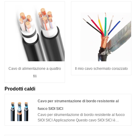
Cavo di alimentazione a quattro
Il mio cavo schermato corazzato
fili
Prodotti caldi
Cavo per strumentazione di bordo resistente al
fuoco SIOI SICI
Cavo per strumentazione di bordo resistente al fuoco
SIOI SICI Applicazione Questo cavo SIOI SICI è
progettato per circuiti telefonici e strumentali fino a
150/250 V. Adatto per l'uso in applicazioni marine