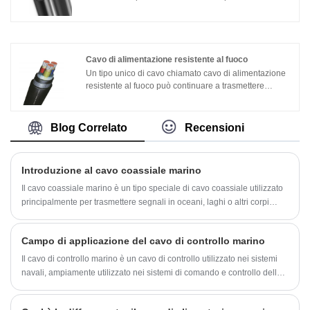
segnali di alimentazione. Di solito è costituito da
cinque conduttori isolati, uno strato isolante, una
guaina isolante e una guaina esterna. Le
caratteristiche del cavo di alimentazione a cinque fili
includono:1. Versatilità: il cavo di alimentazione a
Cavo di alimentazione resistente al fuoco
cinque fili può trasmettere più segnali di alimentazione
Un tipo unico di cavo chiamato cavo di alimentazione
contemporaneamente, adatto per il collegamento di
resistente al fuoco può continuare a trasmettere
una varietà di sistemi e apparecchiature di
energia in caso di incendio. Per garantire che il
alimentazione.
sistema di alimentazione possa continuare a fornire
elettricità in caso di incendio, viene utilizzato
Blog Correlato
Recensioni
principalmente in luoghi con elevati requisiti di
sicurezza antincendio, come grattacieli, metropolitane,
tunnel, ecc.
Introduzione al cavo coassiale marino
Il cavo coassiale marino è un tipo speciale di cavo coassiale utilizzato
principalmente per trasmettere segnali in oceani, laghi o altri corpi
idrici. È più durevole e resistente alla corrosione rispetto al normale
cavo coassiale perché è realizzato con materiali speciali resistenti
Campo di applicazione del cavo di controllo marino
all'acqua e all'acqua salata e dispone di uno strato aggiuntivo di
protezione per l'uso in ambienti estremamente difficili.
Il cavo di controllo marino è un cavo di controllo utilizzato nei sistemi
navali, ampiamente utilizzato nei sistemi di comando e controllo delle
navi, nelle apparecchiature elettroniche dei veicoli e nei sistemi di
comunicazione. Svolge un ruolo fondamentale nel garantire il normale